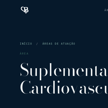
Á
INÍCIO
/
ÁREAS DE ATUAÇÃO
ÁREA
Suplementa
Cardiovasc